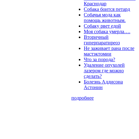
Краснодар
Собака боится петард
Собачья мода как
помощь животным.
Собаку рвет едой
Моя собака умерла….
Вторичный
гиперпаратиреоз
Не заживает рана после
мастэктомии
Что за порода?
Удаление опухолей
лазером где можно
сделать?
Болезнь Аддисона
Астонин
подробнее