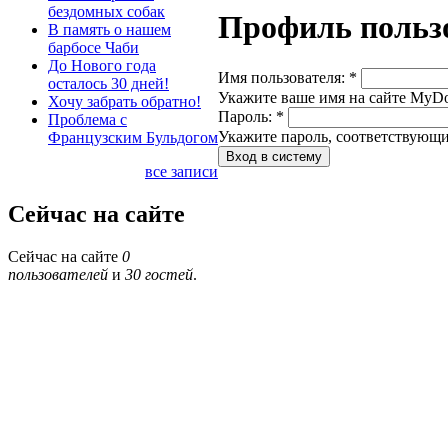
бездомных собак
Профиль польз
В память о нашем
барбосе Чаби
До Нового года
Имя пользователя:
*
осталось 30 дней!
Укажите ваше имя на сайте MyDog
Хочу забрать обратно!
Пароль:
*
Проблема с
Укажите пароль, соответствующи
Французским Бульдогом
все записи
Сейчас на сайте
Сейчас на сайте
0
пользователей
и
30 гостей
.