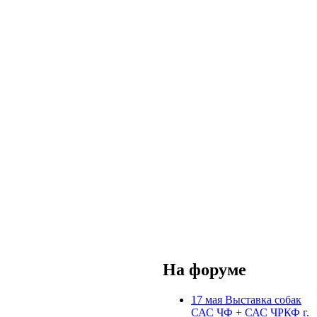
На форуме
17 мая Выставка собак
САС ЧФ + САС ЧРКФ г.