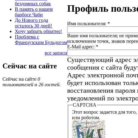
бездомных собак
Профиль польз
В память о нашем
барбосе Чаби
До Нового года
Имя пользователя:
*
осталось 30 дней!
Хочу забрать обратно!
Ваше имя пользователя; не приме
Проблема с
исключением точек, знаков пере
Французским Бульдогом
E-Mail адрес:
*
все записи
Существующий адрес эл
Сейчас на сайте
сообщения с сайта будут
Адрес электронной почт
Сейчас на сайте
0
будет использован толь
пользователей
и
26 гостей
.
восстановления пароля 
уведомлений по электро
CAPTCHA
Этот вопрос задается для того, что
или роботом.