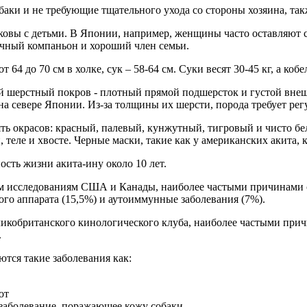
аки и не требующие тщательного ухода со стороны хозяина, такж
сковы с детьми. В Японии, например, женщины часто оставляют с
чный компаньон и хороший член семьи.
т 64 до 70 см в холке, сук – 58-64 см. Суки весят 30-45 кг, а кобе
й шерстный покров - плотный прямой подшерсток и густой внешн
а севере Японии. Из-за толщины их шерсти, порода требует регу
ять окрасов: красный, палевый, кунжутный, тигровый и чисто б
, теле и хвосте. Черные маски, такие как у американских акита, 
ость жизни акита-ину около 10 лет.
м исследованиям США и Канады, наиболее частыми причинами с
ого аппарата (15,5%) и аутоиммунные заболевания (7%).
икобританского кинологического клуба, наиболее частыми причи
.
ются такие заболевания как:
от
заболевание, поражающее кожу собаки