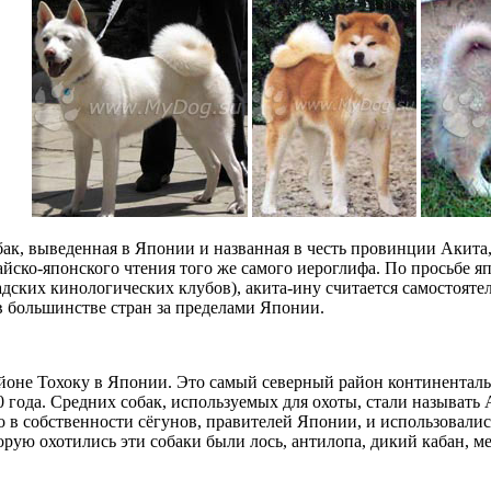
ак, выведенная в Японии и названная в честь провинции Акита, 
йско-японского чтения того же самого иероглифа. По просьбе яп
дских кинологических клубов), акита-ину считается самостояте
в большинстве стран за пределами Японии.
йоне Тохоку в Японии. Это самый северный район континенталь
30 года. Средних собак, используемых для охоты, стали называть 
о в собственности сёгунов, правителей Японии, и использовали
орую охотились эти собаки были лось, антилопа, дикий кабан, ме