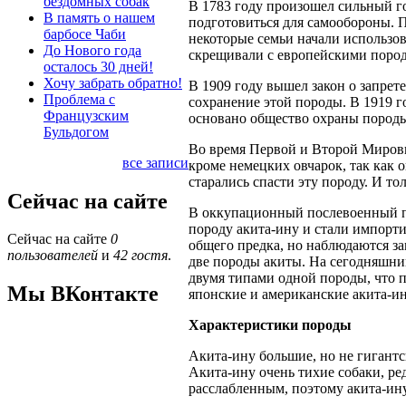
бездомных собак
В 1783 году произошел сильный го
В память о нашем
подготовиться для самообороны. 
барбосе Чаби
некоторые семьи начали использов
До Нового года
скрещивали с европейскими пород
осталось 30 дней!
Хочу забрать обратно!
В 1909 году вышел закон о запрет
Проблема с
сохранение этой породы. В 1919 г
Французским
основано общество охраны породы
Бульдогом
Во время Первой и Второй Мировы
все записи
кроме немецких овчарок, так как 
старались спасти эту породу. И то
Сейчас на сайте
В оккупационный послевоенный п
породу акита-ину и стали импорти
Сейчас на сайте
0
общего предка, но наблюдаются з
пользователей
и
42 гостя
.
две породы акиты. На сегодняшни
двумя типами одной породы, что 
Мы ВКонтакте
японские и американские акита-и
Характеристики породы
Акита-ину большие, но не гигантс
Акита-ину очень тихие собаки, ре
расслабленным, поэтому акита-ину