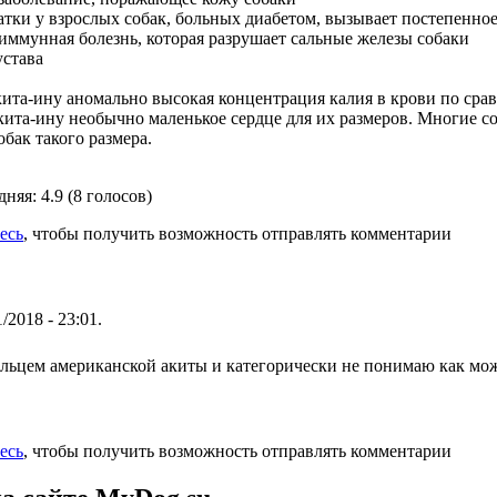
атки у взрослых собак, больных диабетом, вызывает постепенно
оиммунная болезнь, которая разрушает сальные железы собаки
устава
кита-ину аномально высокая концентрация калия в крови по ср
кита-ину необычно маленькое сердце для их размеров. Многие с
бак такого размера.
дняя:
4.9
(
8
голосов)
есь
, чтобы получить возможность отправлять комментарии
/2018 - 23:01.
ельцем американской акиты и категорически не понимаю как мож
есь
, чтобы получить возможность отправлять комментарии