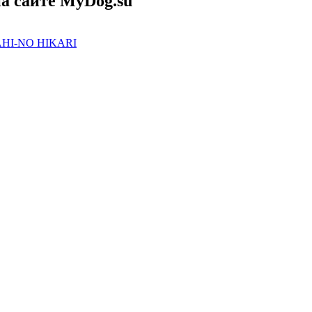
а сайте MyDog.su
HI-NO HIKARI