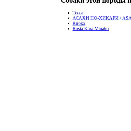
Собаки этой породы н
Тесса
АСАХИ НО-ХИКАРИ / ASA
Киоко
Rosia Kara Minako