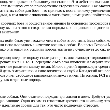
лод, что привело к большому восстанию. Эти действия вызвали
Первым шагом стало приобретение сторожевых собак. Так Матаги
ать этих собак для боев, что привело к постепенному увеличени
ами, в том числе с японскими мастифами, немецкими пойнтерам
е собачьих боев и общественное мнение (в основном профессора 
оду вышел закон о сохранении породы как национальное достоян
 акита-ину.
х войн было уничтожено много собак этого типа. Всех собак ко
они использовались в качестве военных собак. Во время Второй
лько благодаря их усилиям порода акита-ину существует до сих п
ериод впервые породу стали разводить для стандартизирован
ровать их в США. В середине 20-го века японские и американски
аметные различия между ними. Много прений происходит среди 
й день Американский кинологический клуб и Канадский киноло
позволяет свободное размножения между ними. Питомник FCI и 
ну как отдельные породы.
кие собаки. Они отлично подходят для жизни в доме. Требуют у
дко лающие. Одно из самых известных достоинств акита-ину, это
 идеальные собаки для тех, кто часто подвержен стрессам.