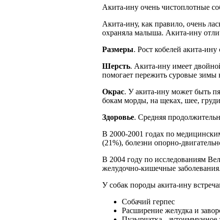
Акита-ину очень чистоплотные соб
Акита-ину, как правило, очень ла
охраняла малыша. Акита-ину отли
Размеры
. Рост кобелей акита-ину о
Шерсть
. Акита-ину имеет двойно
помогает пережить суровые зимы н
Окрас
. У акита-ину может быть п
бокам морды, на щеках, шее, груди
Здоровье
. Средняя продолжительн
В 2000-2001 годах по медицински
(21%), болезни опорно-двигательн
В 2004 году по исследованиям Вел
желудочно-кишечные заболевания
У собак породы акита-ину встреча
Собачий герпес
Расширение желудка и завор
Пузырчатка - аутоиммунное 