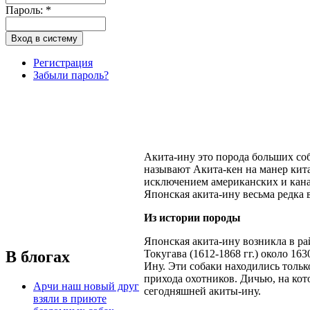
Пароль:
*
Регистрация
Забыли пароль?
Акита-ину это порода больших соб
называют Акита-кен на манер кита
исключением американских и кана
Японская акита-ину весьма редка 
Из истории породы
Японская акита-ину возникла в ра
В блогах
Токугава (1612-1868 гг.) около 16
Ину. Эти собаки находились тольк
прихода охотников. Дичью, на кот
Арчи наш новый друг
сегодняшней акиты-ину.
взяли в приюте