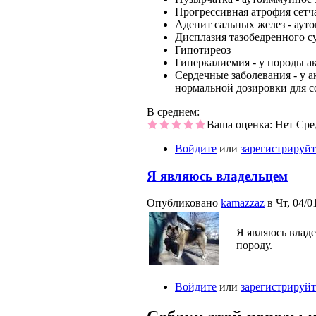
Прогрессивная атрофия сетч
Аденит сальных желез - аут
Дисплазия тазобедренного с
Гипотиреоз
Гиперкалиемия - у породы а
Сердечные заболевания - у а
нормальной дозировки для со
В среднем:
Ваша оценка:
Нет
Сре
Войдите
или
зарегистрируйт
Я являюсь владельцем
Опубликовано
kamazzaz
в Чт, 04/01
Я являюсь влад
породу.
Войдите
или
зарегистрируйт