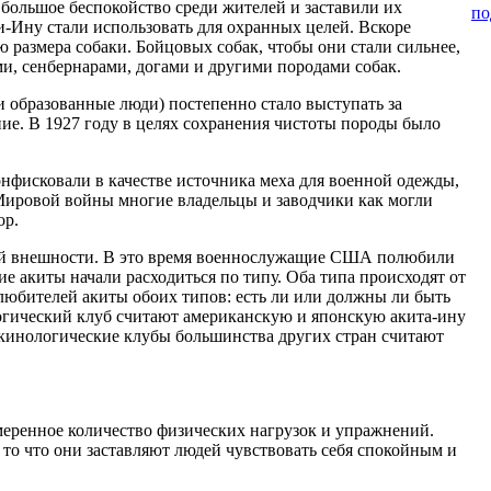
 большое беспокойство среди жителей и заставили их
по
-Ину стали использовать для охранных целей. Вскоре
ю размера собаки. Бойцовых собак, чтобы они стали сильнее,
и, сенбернарами, догами и другими породами собак.
и образованные люди) постепенно стало выступать за
ие. В 1927 году в целях сохранения чистоты породы было
нфисковали в качестве источника меха для военной одежды,
 Мировой войны многие владельцы и заводчики как могли
ор.
ной внешности. В это время военнослужащие США полюбили
е акиты начали расходиться по типу. Оба типа происходят от
любителей акиты обоих типов: есть ли или должны ли быть
гический клуб считают американскую и японскую акита-ину
кинологические клубы большинства других стран считают
меренное количество физических нагрузок и упражнений.
 то что они заставляют людей чувствовать себя спокойным и