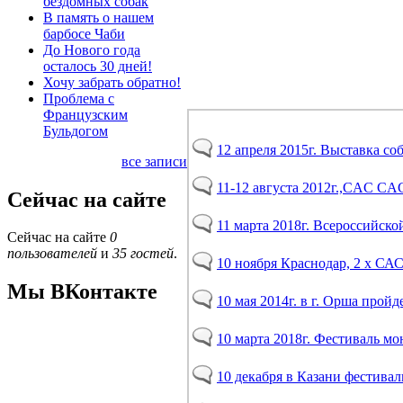
бездомных собак
В память о нашем
барбосе Чаби
До Нового года
осталось 30 дней!
Хочу забрать обратно!
Проблема с
Французским
Бульдогом
12 апреля 2015г. Выставка со
все записи
11-12 августа 2012г.,CAC CA
Сейчас на сайте
11 марта 2018г. Всероссийско
Сейчас на сайте
0
пользователей
и
35 гостей
.
10 ноября Краснодар, 2 х СА
Мы ВКонтакте
10 мая 2014г. в г. Орша пройд
10 марта 2018г. Фестиваль м
10 декабря в Казани фестива