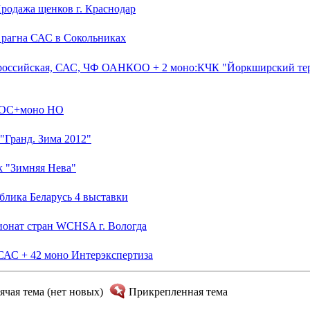
Продажа щенков г. Краснодар
а рагна САС в Сокольниках
Всероссийская, САС, ЧФ ОАНКОО + 2 моно:КЧК "Йоркширский тер
РФОС+моно НО
"Гранд. Зима 2012"
к "Зимняя Нева"
ублика Беларусь 4 выставки
ионат стран WCHSA г. Вологда
САС + 42 моно Интерэкспертиза
ячая тема (нет новых)
Прикрепленная тема