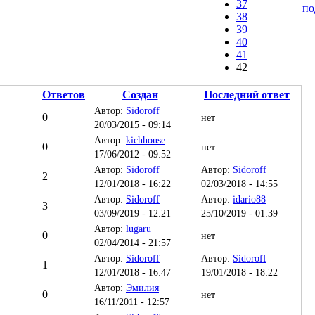
37
по
38
39
40
41
42
Ответов
Создан
Последний ответ
Автор:
Sidoroff
0
нет
20/03/2015 - 09:14
Автор:
kichhouse
0
нет
17/06/2012 - 09:52
Автор:
Sidoroff
Автор:
Sidoroff
2
12/01/2018 - 16:22
02/03/2018 - 14:55
Автор:
Sidoroff
Автор:
idario88
3
03/09/2019 - 12:21
25/10/2019 - 01:39
Автор:
lugaru
0
нет
02/04/2014 - 21:57
Автор:
Sidoroff
Автор:
Sidoroff
1
12/01/2018 - 16:47
19/01/2018 - 18:22
Автор:
Эмилия
0
нет
16/11/2011 - 12:57