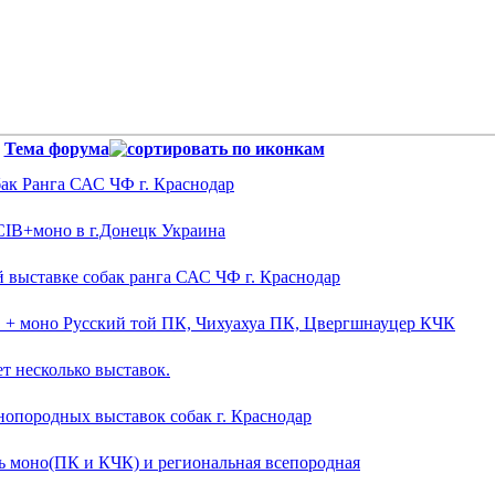
Тема форума
бак Ранга САС ЧФ г. Краснодар
CIB+моно в г.Донецк Украина
й выставке собак ранга САС ЧФ г. Краснодар
С + моно Русский той ПК, Чихуахуа ПК, Цвергшнауцер КЧК
ет несколько выставок.
онопородных выставок собак г. Краснодар
ль моно(ПК и КЧК) и региональная всепородная