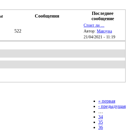
Последнее
ы
Сообщения
сообщение
Стоит ли ...
522
Автор:
Мавзуна
21/04/2021 - 11:19
« первая
‹ предыдущая
…
34
35
36