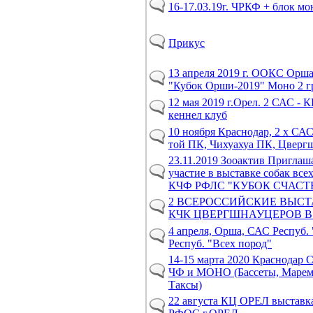
16-17.03.19г. ЧРКФ + блок мо
Прикус
13 апреля 2019 г. ООКС Орша
"Кубок Орши-2019" Моно 2 г
12 мая 2019 г.Орел. 2 САС -
кеннел клуб
10 ноября Краснодар, 2 х СА
той ПК, Чихуахуа ПК, Цверг
23.11.2019 Зооактив Приглаш
участие в выставке собак все
КЧФ РФЛС "КУБОК СЧАСТЬ
2 ВСЕРОССИЙСКИЕ ВЫС
КЧК ЦВЕРГШНАУЦЕРОВ В
4 апреля, Орша, САС Респуб.
Респуб. "Всех пород"
14-15 марта 2020 Краснодар
ЧФ и МОНО (Бассеты, Маре
Таксы)
22 августа КЦ ОРЕЛ выставк