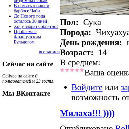
бездомных собак
В память о нашем
барбосе Чаби
До Нового года
Пол:
Сука
осталось 30 дней!
Хочу забрать обратно!
Порода:
Чихуаху
Проблема с
Французским
День рождения:
Бульдогом
Возраст:
14
все записи
В среднем:
Сейчас на сайте
Ваша оценк
Сейчас на сайте
0
пользователей
и
23 гостя
.
Войдите
или
за
Мы ВКонтакте
возможность о
Милаха!!! ))))
Опубликовано
Roll