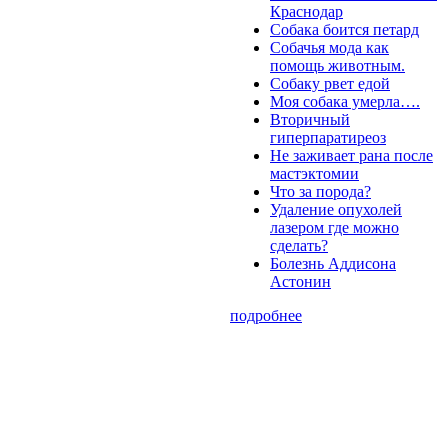
Краснодар
Собака боится петард
Собачья мода как
помощь животным.
Собаку рвет едой
Моя собака умерла….
Вторичный
гиперпаратиреоз
Не заживает рана после
мастэктомии
Что за порода?
Удаление опухолей
лазером где можно
сделать?
Болезнь Аддисона
Астонин
подробнее