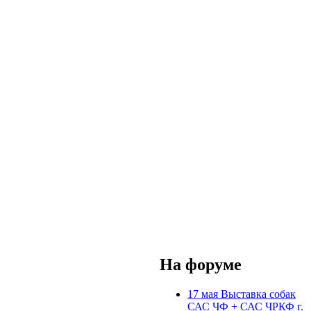
На форуме
17 мая Выставка собак
САС ЧФ + САС ЧРКФ г.