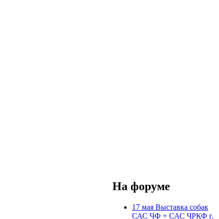
На форуме
17 мая Выставка собак
САС ЧФ + САС ЧРКФ г.