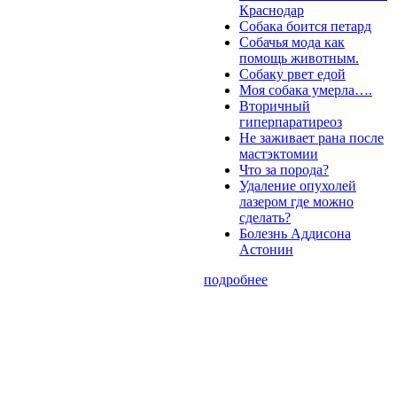
Краснодар
Собака боится петард
Собачья мода как
помощь животным.
Собаку рвет едой
Моя собака умерла….
Вторичный
гиперпаратиреоз
Не заживает рана после
мастэктомии
Что за порода?
Удаление опухолей
лазером где можно
сделать?
Болезнь Аддисона
Астонин
подробнее