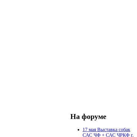
На форуме
17 мая Выставка собак
САС ЧФ + САС ЧРКФ г.