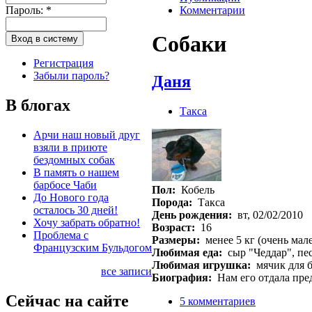
Пароль:
*
Комментарии
Собаки
Регистрация
Забыли пароль?
Даня
В блогах
Такса
Арчи наш новый друг
взяли в приюте
бездомных собак
В память о нашем
барбосе Чаби
Пол:
Кобель
До Нового года
Порода:
Такса
осталось 30 дней!
День рождения:
вт, 02/02/2010
Хочу забрать обратно!
Возраст:
16
Проблема с
Размеры:
менее 5 кг (очень мал
Французским Бульдогом
Любимая еда:
сыр "Чеддар", пес
Любимая игрушка:
мячик для б
все записи
Биография:
Нам его отдала пред
Сейчас на сайте
5 комментариев