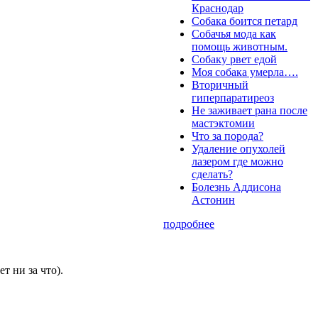
Краснодар
Собака боится петард
Собачья мода как
помощь животным.
Собаку рвет едой
Моя собака умерла….
Вторичный
гиперпаратиреоз
Не заживает рана после
мастэктомии
Что за порода?
Удаление опухолей
лазером где можно
сделать?
Болезнь Аддисона
Астонин
подробнее
т ни за что).