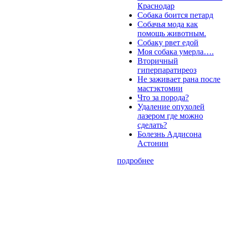
Краснодар
Собака боится петард
Собачья мода как
помощь животным.
Собаку рвет едой
Моя собака умерла….
Вторичный
гиперпаратиреоз
Не заживает рана после
мастэктомии
Что за порода?
Удаление опухолей
лазером где можно
сделать?
Болезнь Аддисона
Астонин
подробнее