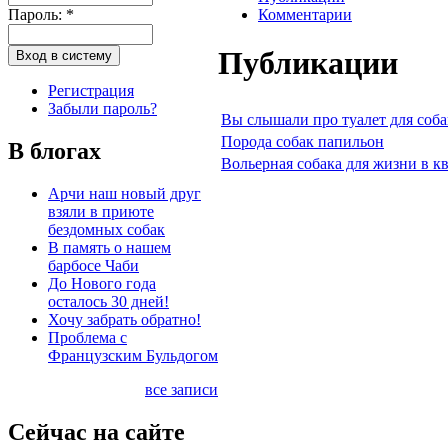
Пароль:
*
Комментарии
Публикации
Регистрация
Забыли пароль?
Вы слышали про туалет для соба
Порода собак папильон
В блогах
Вольерная собака для жизни в к
Арчи наш новый друг
взяли в приюте
бездомных собак
В память о нашем
барбосе Чаби
До Нового года
осталось 30 дней!
Хочу забрать обратно!
Проблема с
Французским Бульдогом
все записи
Сейчас на сайте