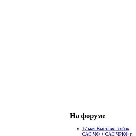
На форуме
17 мая Выставка собак
САС ЧФ + САС ЧРКФ г.