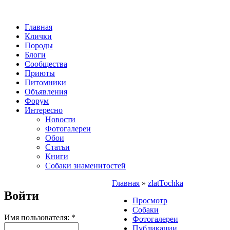
Главная
Клички
Породы
Блоги
Сообщества
Приюты
Питомники
Объявления
Форум
Интересно
Новости
Фотогалереи
Обои
Статьи
Книги
Собаки знаменитостей
Главная
»
zlatTochka
Войти
Просмотр
Собаки
Имя пользователя:
*
Фотогалереи
Публикации