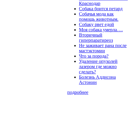
Краснодар
Собака боится петард
Собачья мода как
помощь животным.
Собаку рвет едой
Моя собака умерла….
Вторичный
гиперпаратиреоз
Не заживает рана после
мастэктомии
Что за порода?
Удаление опухолей
лазером где можно
сделать?
Болезнь Аддисона
Астонин
подробнее