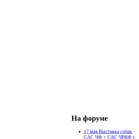
На форуме
17 мая Выставка собак
САС ЧФ + САС ЧРКФ г.