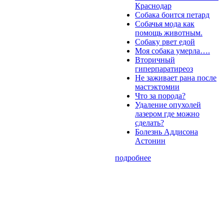
Краснодар
Собака боится петард
Собачья мода как
помощь животным.
Собаку рвет едой
Моя собака умерла….
Вторичный
гиперпаратиреоз
Не заживает рана после
мастэктомии
Что за порода?
Удаление опухолей
лазером где можно
сделать?
Болезнь Аддисона
Астонин
подробнее