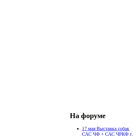
На форуме
17 мая Выставка собак
САС ЧФ + САС ЧРКФ г.