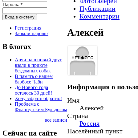
Фотогалереи
Пароль:
*
Публикации
Комментарии
Регистрация
Aлексей
Забыли пароль?
В блогах
Арчи наш новый друг
взяли в приюте
бездомных собак
В память о нашем
барбосе Чаби
Информация о пользо
До Нового года
осталось 30 дней!
Хочу забрать обратно!
Имя
Проблема с
Алексей
Французским Бульдогом
Страна
все записи
Россия
Населённый пункт
Сейчас на сайте