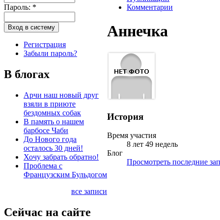
Пароль:
*
Комментарии
Аннечка
Регистрация
Забыли пароль?
В блогах
Арчи наш новый друг
взяли в приюте
бездомных собак
История
В память о нашем
барбосе Чаби
Время участия
До Нового года
8 лет 49 недель
осталось 30 дней!
Блог
Хочу забрать обратно!
Просмотреть последние зап
Проблема с
Французским Бульдогом
все записи
Сейчас на сайте