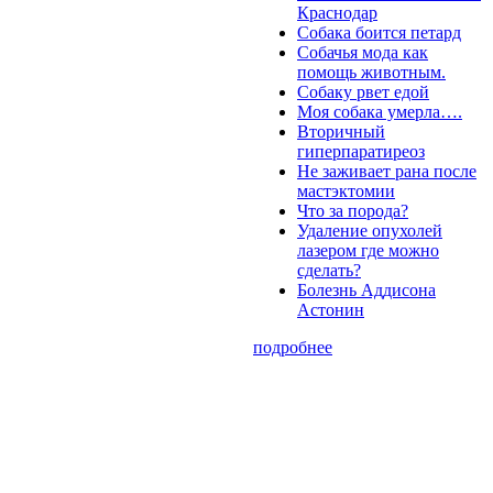
Краснодар
Собака боится петард
Собачья мода как
помощь животным.
Собаку рвет едой
Моя собака умерла….
Вторичный
гиперпаратиреоз
Не заживает рана после
мастэктомии
Что за порода?
Удаление опухолей
лазером где можно
сделать?
Болезнь Аддисона
Астонин
подробнее