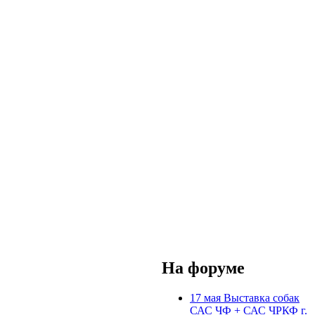
На форуме
17 мая Выставка собак
САС ЧФ + САС ЧРКФ г.