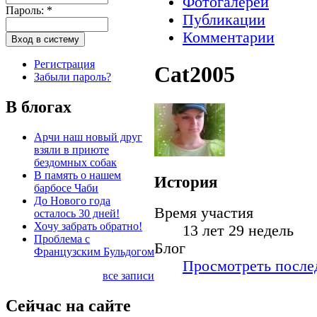
Фотогалереи
Пароль:
*
Публикации
Комментарии
Регистрация
Cat2005
Забыли пароль?
В блогах
Арчи наш новый друг
взяли в приюте
бездомных собак
В память о нашем
История
барбосе Чаби
До Нового года
Время участия
осталось 30 дней!
Хочу забрать обратно!
13 лет 29 недель
Проблема с
Блог
Французским Бульдогом
Просмотреть послед
все записи
Сейчас на сайте