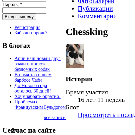
Фотогалереи
Пароль:
*
Публикации
Комментарии
Регистрация
Chessking
Забыли пароль?
В блогах
Арчи наш новый друг
взяли в приюте
бездомных собак
В память о нашем
История
барбосе Чаби
До Нового года
осталось 30 дней!
Время участия
Хочу забрать обратно!
16 лет 11 недель
Проблема с
Блог
Французским Бульдогом
Просмотреть послед
все записи
Сейчас на сайте