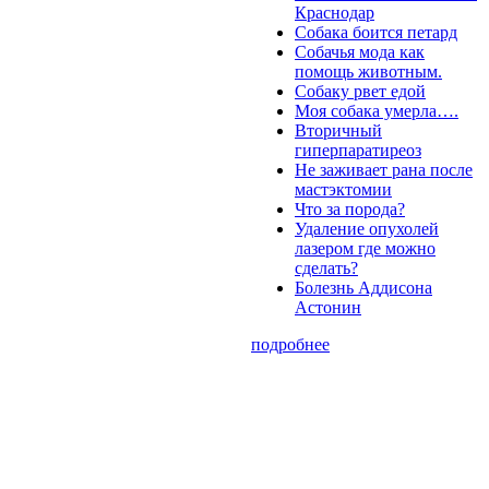
Краснодар
Собака боится петард
Собачья мода как
помощь животным.
Собаку рвет едой
Моя собака умерла….
Вторичный
гиперпаратиреоз
Не заживает рана после
мастэктомии
Что за порода?
Удаление опухолей
лазером где можно
сделать?
Болезнь Аддисона
Астонин
подробнее