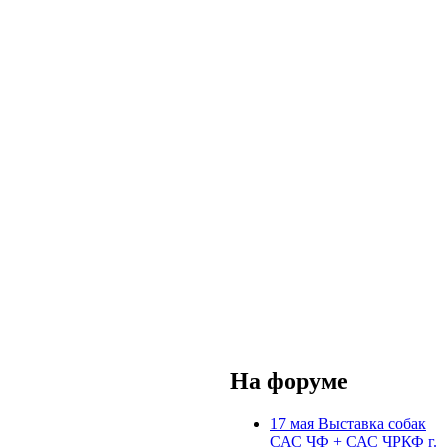
На форуме
17 мая Выставка собак
САС ЧФ + САС ЧРКФ г.