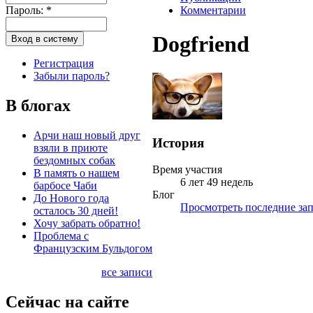
Пароль:
*
Комментарии
Dogfriend
Регистрация
Забыли пароль?
В блогах
Арчи наш новый друг
История
взяли в приюте
бездомных собак
Время участия
В память о нашем
6 лет 49 недель
барбосе Чаби
Блог
До Нового года
Просмотреть последние зап
осталось 30 дней!
Хочу забрать обратно!
Проблема с
Французским Бульдогом
все записи
Сейчас на сайте