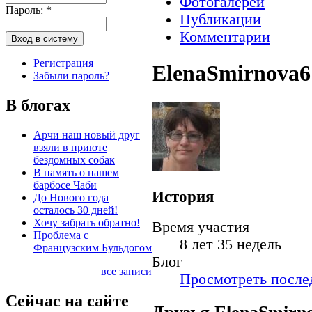
Фотогалереи
Пароль:
*
Публикации
Комментарии
Регистрация
ElenaSmirnova6
Забыли пароль?
В блогах
Арчи наш новый друг
взяли в приюте
бездомных собак
В память о нашем
барбосе Чаби
История
До Нового года
осталось 30 дней!
Хочу забрать обратно!
Время участия
Проблема с
8 лет 35 недель
Французским Бульдогом
Блог
все записи
Просмотреть послед
Сейчас на сайте