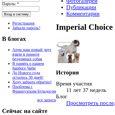
Фотогалереи
Пароль:
*
Публикации
Комментарии
Регистрация
Imperial Choice
Забыли пароль?
В блогах
Арчи наш новый друг
взяли в приюте
бездомных собак
В память о нашем
барбосе Чаби
История
До Нового года
осталось 30 дней!
Хочу забрать обратно!
Время участия
Проблема с
11 лет 37 недель
Французским Бульдогом
Блог
все записи
Просмотреть послед
Сейчас на сайте