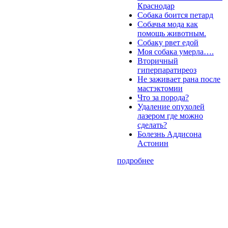
Краснодар
Собака боится петард
Собачья мода как
помощь животным.
Собаку рвет едой
Моя собака умерла….
Вторичный
гиперпаратиреоз
Не заживает рана после
мастэктомии
Что за порода?
Удаление опухолей
лазером где можно
сделать?
Болезнь Аддисона
Астонин
подробнее