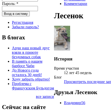
Пароль:
*
Комментарии
Лесенок
Регистрация
Забыли пароль?
В блогах
Арчи наш новый друг
взяли в приюте
бездомных собак
История
В память о нашем
барбосе Чаби
Время участия
До Нового года
12 лет 45 недель
осталось 30 дней!
Блог
Хочу забрать обратно!
Просмотреть последние зап
Проблема с
Французским Бульдогом
Друзья Лесенок
все записи
Владимир56
Сейчас на сайте