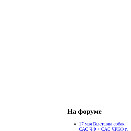
На форуме
17 мая Выставка собак
САС ЧФ + САС ЧРКФ г.