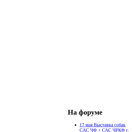
На форуме
17 мая Выставка собак
САС ЧФ + САС ЧРКФ г.