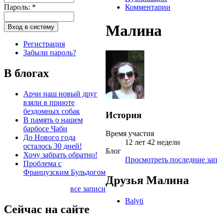
Пароль:
*
Комментарии
Малина
Регистрация
Забыли пароль?
В блогах
Арчи наш новый друг
взяли в приюте
бездомных собак
История
В память о нашем
барбосе Чаби
Время участия
До Нового года
12 лет 42 недели
осталось 30 дней!
Блог
Хочу забрать обратно!
Просмотреть последние зап
Проблема с
Французским Бульдогом
Друзья Малина
все записи
Balyti
Сейчас на сайте