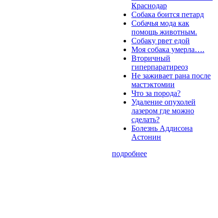
Краснодар
Собака боится петард
Собачья мода как
помощь животным.
Собаку рвет едой
Моя собака умерла….
Вторичный
гиперпаратиреоз
Не заживает рана после
мастэктомии
Что за порода?
Удаление опухолей
лазером где можно
сделать?
Болезнь Аддисона
Астонин
подробнее