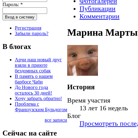
Фотогалереи
Пароль:
*
Публикации
Комментарии
Регистрация
Марина Марты
Забыли пароль?
В блогах
Арчи наш новый друг
взяли в приюте
бездомных собак
В память о нашем
барбосе Чаби
История
До Нового года
осталось 30 дней!
Хочу забрать обратно!
Время участия
Проблема с
13 лет 16 недель
Французским Бульдогом
Блог
все записи
Просмотреть послед
Сейчас на сайте