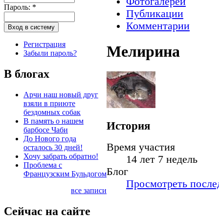
Фотогалереи
Пароль:
*
Публикации
Комментарии
Регистрация
Мелирина
Забыли пароль?
В блогах
Арчи наш новый друг
взяли в приюте
бездомных собак
В память о нашем
История
барбосе Чаби
До Нового года
Время участия
осталось 30 дней!
Хочу забрать обратно!
14 лет 7 недель
Проблема с
Блог
Французским Бульдогом
Просмотреть послед
все записи
Сейчас на сайте