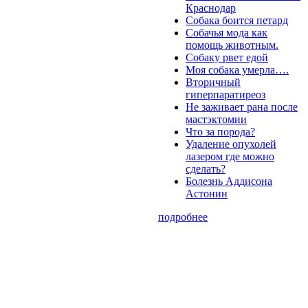
Краснодар
Собака боится петард
Собачья мода как
помощь животным.
Собаку рвет едой
Моя собака умерла….
Вторичный
гиперпаратиреоз
Не заживает рана после
мастэктомии
Что за порода?
Удаление опухолей
лазером где можно
сделать?
Болезнь Аддисона
Астонин
подробнее