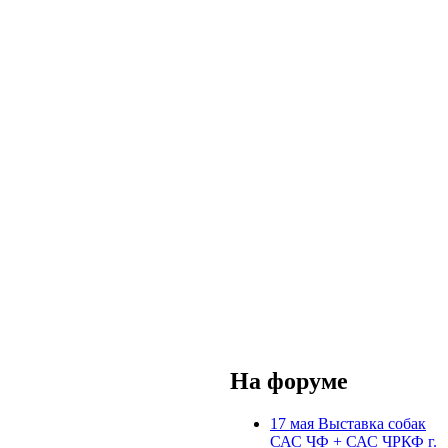
На форуме
17 мая Выставка собак
САС ЧФ + САС ЧРКФ г.