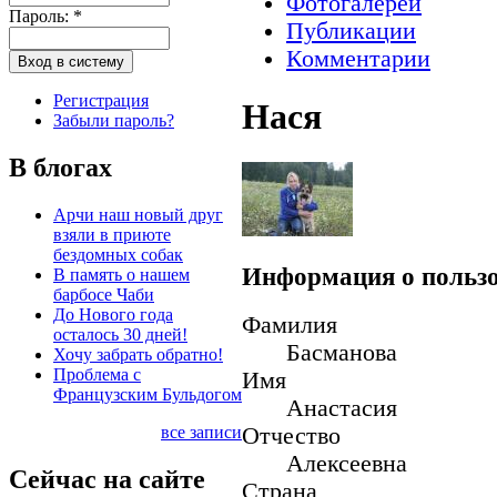
Фотогалереи
Пароль:
*
Публикации
Комментарии
Регистрация
Нася
Забыли пароль?
В блогах
Арчи наш новый друг
взяли в приюте
бездомных собак
Информация о пользо
В память о нашем
барбосе Чаби
До Нового года
Фамилия
осталось 30 дней!
Басманова
Хочу забрать обратно!
Проблема с
Имя
Французским Бульдогом
Анастасия
все записи
Отчество
Алексеевна
Сейчас на сайте
Страна