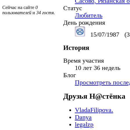
Сасово, Рязанская о
Статус
Сейчас на сайте
0
пользователей
и
34 гостя
.
Любитель
День рождения
15/07/1987
(3
История
Время участия
10 лет 36 недель
Блог
Просмотреть послед
Друзья Н@стёнкa
VladaFilipova.
Danya
legalzp