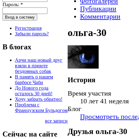
Фотогалереи
Пароль:
*
Публикации
Комментарии
Регистрация
ольга-30
Забыли пароль?
В блогах
Арчи наш новый друг
взяли в приюте
бездомных собак
В память о нашем
История
барбосе Чаби
До Нового года
Время участия
осталось 30 дней!
Хочу забрать обратно!
10 лет 41 неделя
Проблема с
Блог
Французским Бульдогом
Просмотреть послед
все записи
Друзья ольга-30
Сейчас на сайте