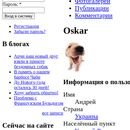
Фотогалереи
Пароль:
*
Публикации
Комментарии
Регистрация
Oskar
Забыли пароль?
В блогах
Арчи наш новый друг
взяли в приюте
бездомных собак
В память о нашем
барбосе Чаби
Информация о пользо
До Нового года
осталось 30 дней!
Хочу забрать обратно!
Имя
Проблема с
Андрей
Французским Бульдогом
Страна
все записи
Украина
Населённый пункт
Сейчас на сайте