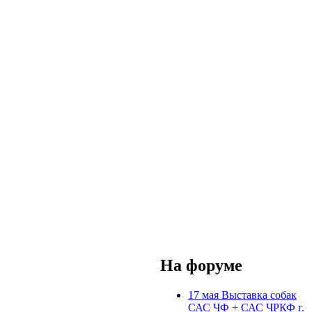
На форуме
17 мая Выставка собак
САС ЧФ + САС ЧРКФ г.