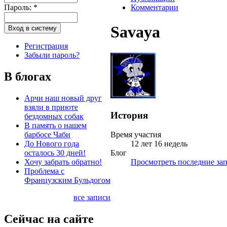
Пароль:
*
Комментарии
Savaya
Регистрация
Забыли пароль?
В блогах
Арчи наш новый друг
взяли в приюте
История
бездомных собак
В память о нашем
барбосе Чаби
Время участия
До Нового года
12 лет 16 недель
осталось 30 дней!
Блог
Хочу забрать обратно!
Просмотреть последние зап
Проблема с
Французским Бульдогом
все записи
Сейчас на сайте