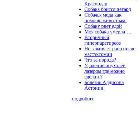
Краснодар
Собака боится петард
Собачья мода как
помощь животным.
Собаку рвет едой
Моя собака умерла….
Вторичный
гиперпаратиреоз
Не заживает рана после
мастэктомии
Что за порода?
Удаление опухолей
лазером где можно
сделать?
Болезнь Аддисона
Астонин
подробнее