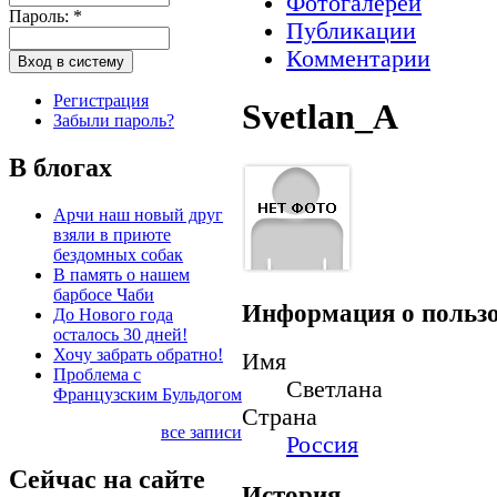
Фотогалереи
Пароль:
*
Публикации
Комментарии
Регистрация
Svetlan_A
Забыли пароль?
В блогах
Арчи наш новый друг
взяли в приюте
бездомных собак
В память о нашем
барбосе Чаби
Информация о пользо
До Нового года
осталось 30 дней!
Хочу забрать обратно!
Имя
Проблема с
Светлана
Французским Бульдогом
Страна
все записи
Россия
Сейчас на сайте
История