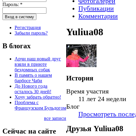
Фотогалереи
Пароль:
*
Публикации
Комментарии
Регистрация
Yuliua08
Забыли пароль?
В блогах
Арчи наш новый друг
взяли в приюте
бездомных собак
В память о нашем
История
барбосе Чаби
До Нового года
Время участия
осталось 30 дней!
Хочу забрать обратно!
11 лет 24 недели
Проблема с
Блог
Французским Бульдогом
Просмотреть послед
все записи
Друзья Yuliua08
Сейчас на сайте