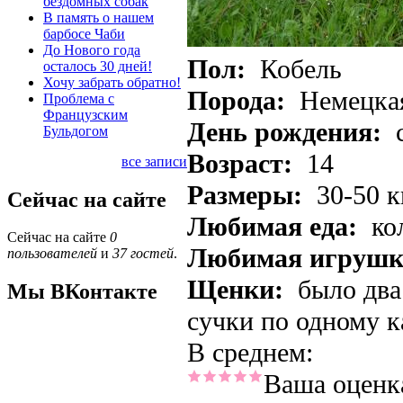
бездомных собак
В память о нашем
барбосе Чаби
До Нового года
Пол:
Кобель
осталось 30 дней!
Хочу забрать обратно!
Порода:
Немецкая
Проблема с
Французским
День рождения:
Бульдогом
Возраст:
14
все записи
Размеры:
30-50 к
Сейчас на сайте
Любимая еда:
ко
Сейчас на сайте
0
Любимая игрушк
пользователей
и
37 гостей
.
Щенки:
было два 
Мы ВКонтакте
сучки по одному 
В среднем:
Ваша оценк