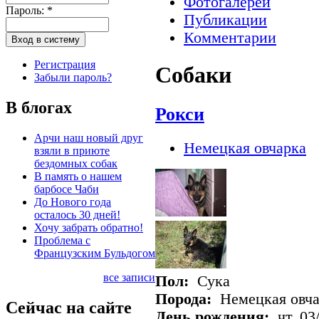
Фотогалереи
Пароль:
*
Публикации
Комментарии
Регистрация
Собаки
Забыли пароль?
В блогах
Рокси
Арчи наш новый друг
Немецкая овчарка
взяли в приюте
бездомных собак
В память о нашем
барбосе Чаби
До Нового года
осталось 30 дней!
Хочу забрать обратно!
Проблема с
Французским Бульдогом
все записи
Пол:
Сука
Порода:
Немецкая овча
Сейчас на сайте
День рождения:
чт, 03