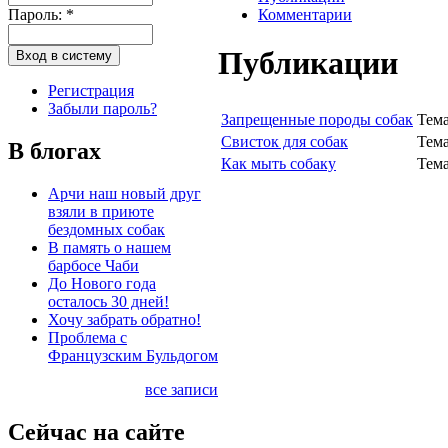
Пароль:
*
Комментарии
Публикации
Регистрация
Забыли пароль?
Запрещенные породы собак
Тем
Свисток для собак
Тем
В блогах
Как мыть собаку
Тем
Арчи наш новый друг
взяли в приюте
бездомных собак
В память о нашем
барбосе Чаби
До Нового года
осталось 30 дней!
Хочу забрать обратно!
Проблема с
Французским Бульдогом
все записи
Сейчас на сайте