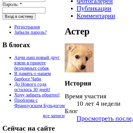
Фотогалереи
Пароль:
*
Публикации
Комментарии
Регистрация
Астер
Забыли пароль?
В блогах
Арчи наш новый друг
взяли в приюте
бездомных собак
В память о нашем
барбосе Чаби
История
До Нового года
осталось 30 дней!
Хочу забрать обратно!
Время участия
Проблема с
10 лет 4 недели
Французским Бульдогом
Блог
все записи
Просмотреть послед
Сейчас на сайте