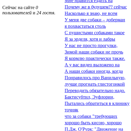
Мне нравится ездить на
Почему же в будущем?? сейчас
Сейчас на сайте
0
пользователей
и
24 гостя
.
Насколько я знаю, не всем
У меня две собаки – доберман
я похвастаться столь
С пушистыми собаками такое
Я за эрделя, хотя и лабры
У нас не просто прогулки,
Зимой наши собаки не прочь
Я кормлю практически также.
А у вас видео выложено на
А наши собаки иногда, когда
Понравилось про Ванильную,
лучше прогнать глистогонкой
Переводить обязательно надо.
Бактисубтил, Эуфлорин,
Пытались обратиться в клинику
точняк
что за собаки "требующих
хорошо быть кисою, хорошо
П.Дж. О'Рурк: "Движение на