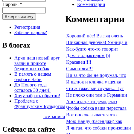
Пароль:
*
Комментарии
Комментарии
Регистрация
Забыли пароль?
Хороший пёс! Взгляд очень
Шикарная девочка! Умница и
В блогах
Как-будто что-то говорит
Дама с характером )))
Арчи наш новый друг
Красавец!!!!
взяли в приюте
бездомных собак
Симпатяга!!!
В память о нашем
Ни за что бы не подумал, что
барбосе Чаби
И щенок и кличка у щенка
До Нового года
что ж тяжелый случай... Тут
осталось 30 дней!
Не плохо они там в Германии
Хочу забрать обратно!
Проблема с
А я читал, что демодекоз
Французским Бульдогом
Чтобы собака ваша перестала
Вот оно оказывается что.
все записи
Мою Ванду (басенджи) как
Сейчас на сайте
Я читал, что собаки произошли