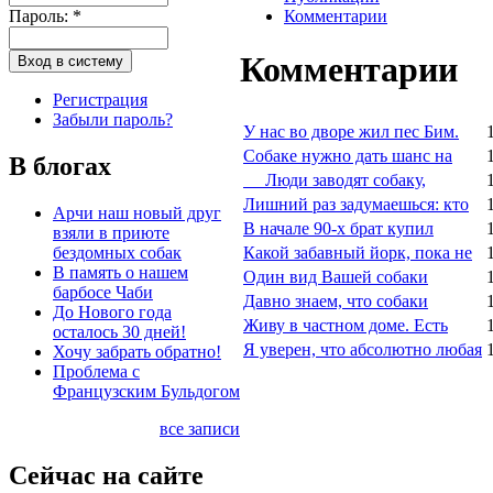
Пароль:
*
Комментарии
Комментарии
Регистрация
Забыли пароль?
У нас во дворе жил пес Бим.
Собаке нужно дать шанс на
В блогах
Люди заводят собаку,
Лишний раз задумаешься: кто
Арчи наш новый друг
В начале 90-х брат купил
взяли в приюте
бездомных собак
Какой забавный йорк, пока не
В память о нашем
Один вид Вашей собаки
барбосе Чаби
Давно знаем, что собаки
До Нового года
Живу в частном доме. Есть
осталось 30 дней!
Я уверен, что абсолютно любая
Хочу забрать обратно!
Проблема с
Французским Бульдогом
все записи
Сейчас на сайте