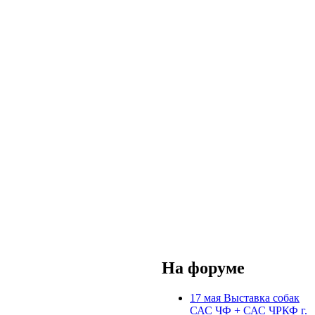
На форуме
17 мая Выставка собак
САС ЧФ + САС ЧРКФ г.