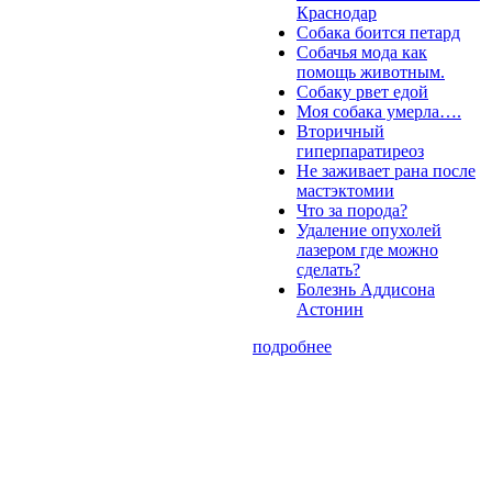
Краснодар
Собака боится петард
Собачья мода как
помощь животным.
Собаку рвет едой
Моя собака умерла….
Вторичный
гиперпаратиреоз
Не заживает рана после
мастэктомии
Что за порода?
Удаление опухолей
лазером где можно
сделать?
Болезнь Аддисона
Астонин
подробнее