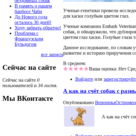
бездомных собак
В память о нашем
Ученые-генетики провели исследов
барбосе Чаби
для хаски голубым цветом глаз.
До Нового года
осталось 30 дней!
Ученые компании Embark Veterina
Хочу забрать обратно!
собак, и обнаружили, что дублиро
Проблема с
цветом глаз хаски. Голубые глаза 
Французским
Бульдогом
Данное исследование, по словам 
развитие и историю приручения со
все записи
В среднем:
Сейчас на сайте
Ваша оценка:
Нет
Сре
Войдите
или
зарегистрируйт
Сейчас на сайте
0
пользователей
и
34 гостя
.
А как на счёт собак с разн
Мы ВКонтакте
Опубликовано
ВероникаОстромец
А как на счёт с