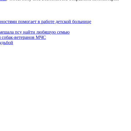
ностями помогает в работе детской больнице
мешала псу найти любящую семью
я собак-ветеранов МЧС
судьбой