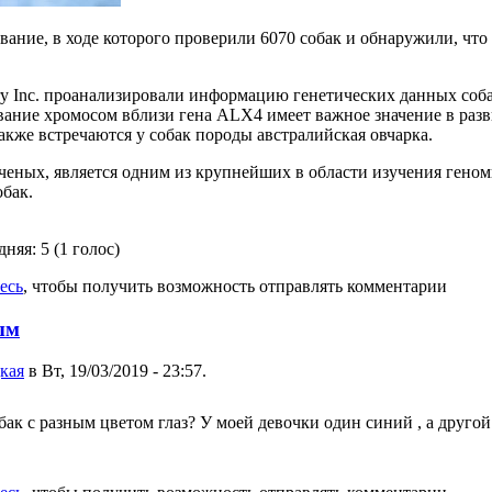
ание, в ходе которого проверили 6070 собак и обнаружили, что
ry Inc. проанализировали информацию генетических данных соб
вание хромосом вблизи гена ALX4 имеет важное значение в разв
также встречаются у собак породы австралийская овчарка.
ученых, является одним из крупнейших в области изучения гено
бак.
дняя:
5
(
1
голос)
есь
, чтобы получить возможность отправлять комментарии
ым
кая
в Вт, 19/03/2019 - 23:57.
обак с разным цветом глаз? У моей девочки один синий , а друго