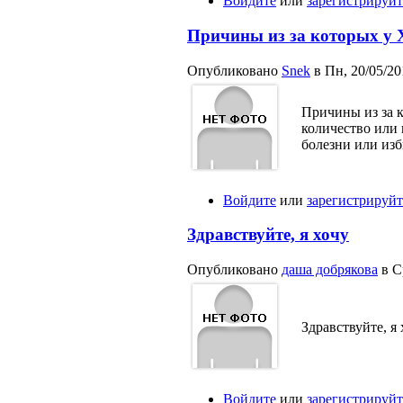
Войдите
или
зарегистрируйт
Причины из за которых у 
Опубликовано
Snek
в Пн, 20/05/201
Причины из за к
количество или 
болезни или изб
Войдите
или
зарегистрируйт
Здравствуйте, я хочу
Опубликовано
даша добрякова
в Ср
Здравствуйте, я
Войдите
или
зарегистрируйт