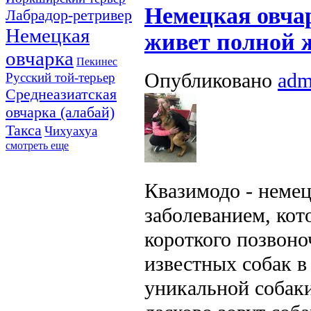
Немецкая овча
Лабрадор-ретривер
Немецкая
живет полной 
овчарка
Пекинес
Опубликовано
adm
Русский той-терьер
Среднеазиатская
овчарка (алабай)
Такса
Чихуахуа
смотреть еще
Квазимодо - немец
заболеванием, кот
короткого позвоно
известных собак в
уникальной собаки