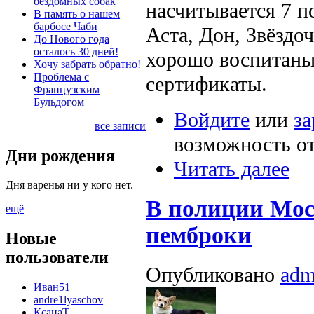
бездомных собак
насчитывается 7 п
В память о нашем
барбосе Чаби
Аста, Дон, Звёздо
До Нового года
осталось 30 дней!
хорошо воспитаны
Хочу забрать обратно!
Проблема с
сертификаты.
Французским
Бульдогом
Войдите
или
за
все записи
возможность о
Дни рождения
Читать далее
Дня варенья ни у кого нет.
В полиции Мос
ещё
пемброки
Новые
пользователи
Опубликовано
adm
Иван51
andre1lyaschov
КсанаТ