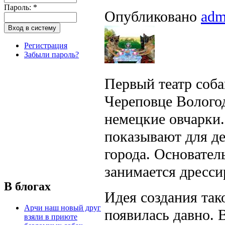
Пароль:
*
Опубликовано
adm
Регистрация
Забыли пароль?
Первый театр соба
Череповце Вологод
немецкие овчарки.
показывают для д
города. Основател
занимается дресси
В блогах
Идея создания так
Арчи наш новый друг
появилась давно. 
взяли в приюте