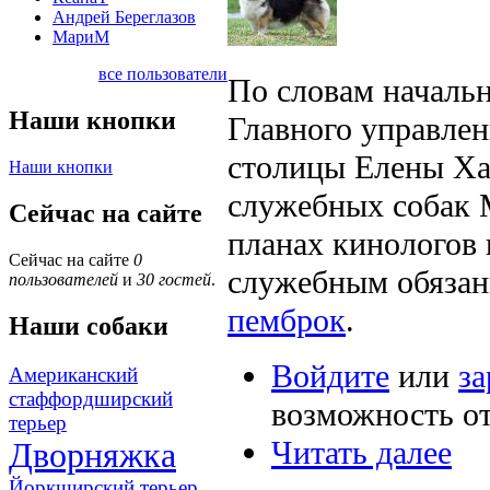
Андрей Береглазов
МариМ
все пользователи
По словам началь
Наши кнопки
Главного управлен
столицы Елены Ха
Наши кнопки
служебных собак 
Сейчас на сайте
планах кинологов
Сейчас на сайте
0
служебным обязан
пользователей
и
30 гостей
.
пемброк
.
Наши собаки
Войдите
или
за
Американский
стаффордширский
возможность о
терьер
Читать далее
Дворняжка
Йоркширский терьер