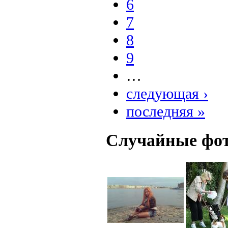
6
7
8
9
…
следующая ›
последняя »
Случайные фо