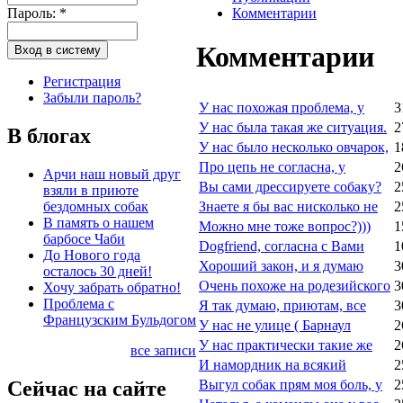
Пароль:
*
Комментарии
Комментарии
Регистрация
Забыли пароль?
У нас похожая проблема, у
3
У нас была такая же ситуация.
2
В блогах
У нас было несколько овчарок,
1
Про цепь не согласна, у
2
Арчи наш новый друг
Вы сами дрессируете собаку?
2
взяли в приюте
бездомных собак
Знаете я бы вас нисколько не
2
В память о нашем
Можно мне тоже вопрос?)))
1
барбосе Чаби
Dogfriend, согласна с Вами
1
До Нового года
Хороший закон, и я думаю
3
осталось 30 дней!
Очень похоже на родезийского
3
Хочу забрать обратно!
Проблема с
Я так думаю, приютам, все
3
Французским Бульдогом
У нас не улице ( Барнаул
2
У нас практически такие же
2
все записи
И намордник на всякий
2
Сейчас на сайте
Выгул собак прям моя боль, у
2