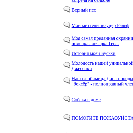
встреча на балконе
Верный пес
Мой миттельшнауцер Ральф
Моя самая преданная охранни
немецкая овчарка Гера.
История моей Буськи
Молодость нашей уникальной
Джессики
Наша любимица Дана пород
"боксёр" - полноправный чле
Собака в доме
ПОМОГИТЕ ПОЖАОУЙСТА