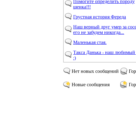
Помогите определить породу
щенка!!!
Грустная история Фереда
Наш верный друг умер за сос
его не забудем никогда...
Маленькая стая.
Такса Данька - наш любимый
:)
Нет новых сообщений
Гор
Новые сообщения
Гор