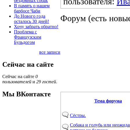
пользователя:
Ив
бездомных собак
В память о нашем
барбосе Чаби
Форум (есть новы
До Нового года
осталось 30 дней!
Хочу забрать обратно!
Проблема с
Французским
Бульдогом
все записи
Сейчас на сайте
Сейчас на сайте
0
пользователей
и
29 гостей
.
Мы ВКонтакте
Тема форума
Сёстры.
Собака и голубь или неожида